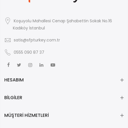
Koşuyolu Mahallesi Cenap Şahabettin Sokak No.16
Kadıköy İstanbul
satis@sfpturkey.com.tr
0555 090 87 37
HESABIM
BİLGİLER
MÜŞTERİ HİZMETLERİ