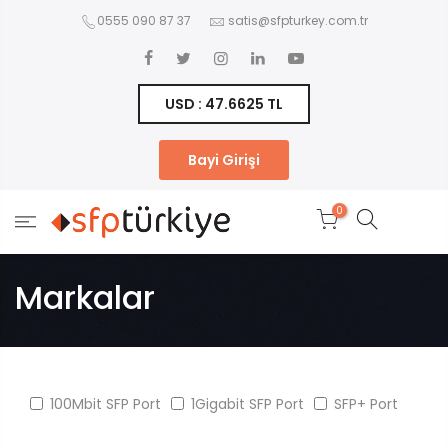
0555 090 87 37
satis@sfpturkey.com.tr
USD : 47.6625 TL
Bayi Girişi
0
Markalar
100Mbit SFP Port
1Gigabit SFP Port
SFP+ Port