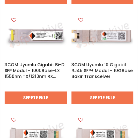
3COM Uyumlu Gigabit Bi-Di
3COM Uyumlu 10 Gigabit
SFP Modül - 1000Base-LX
RJ45 SFP+ Modül - 10GBase
1550nm TX/1310nm RX
Bakır Transceiver
20Km SM LC DDM
Bidirectional
SEPETE EKLE
SEPETE EKLE