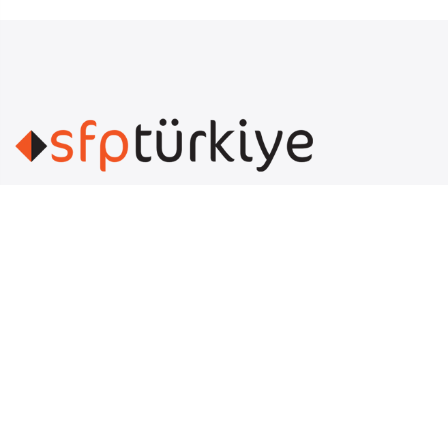
Koşuyolu Mahallesi Cenap Şahabettin Sokak No.16
Kadıköy İstanbul
satis@sfpturkey.com.tr
0555 090 87 37