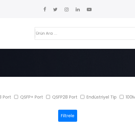
8 Port
QSFP+ Port
QSFP28 Port
Endüstriyel Tip
100M
Filtrele