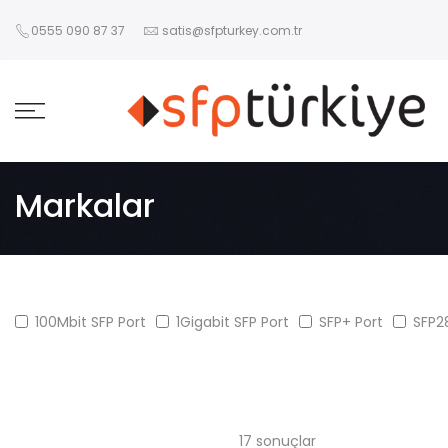
0555 090 87 37
satis@sfpturkey.com.tr
Markalar
100Mbit SFP Port
1Gigabit SFP Port
SFP+ Port
SFP2
17
sonuçlar