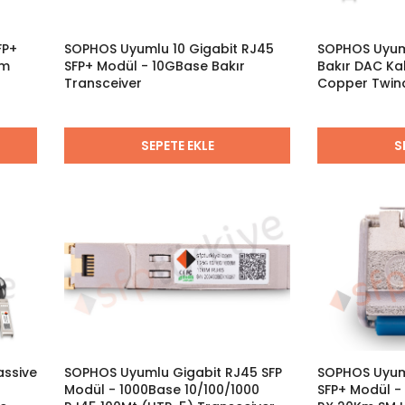
FP+
SOPHOS Uyumlu 10 Gigabit RJ45
SOPHOS Uyuml
nm
SFP+ Modül - 10GBase Bakır
Bakır DAC Ka
Transceiver
Copper Twina
Passive
SEPETE EKLE
S
assive
SOPHOS Uyumlu Gigabit RJ45 SFP
SOPHOS Uyuml
Modül - 1000Base 10/100/1000
SFP+ Modül 