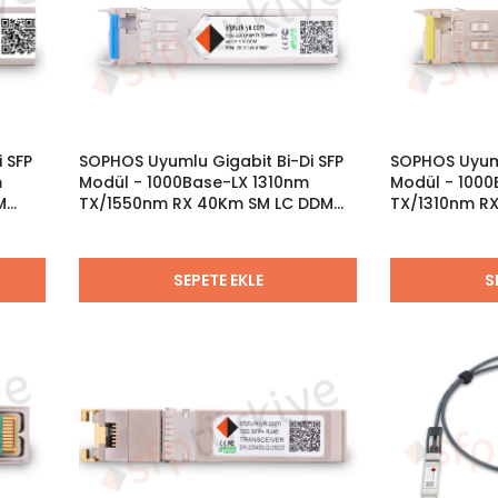
 SFP
SOPHOS Uyumlu Gigabit Bi-Di SFP
SOPHOS Uyuml
m
Modül - 1000Base-LX 1310nm
Modül - 100
M
TX/1550nm RX 40Km SM LC DDM
TX/1310nm R
Bidirectional
Bidirectional
SEPETE EKLE
S