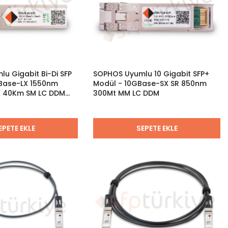
u Gigabit Bi-Di SFP
SOPHOS Uyumlu 10 Gigabit SFP+
0Base-LX 1550nm
Modül - 10GBase-SX SR 850nm
X 40Km SM LC DDM
300Mt MM LC DDM
EPETE EKLE
SEPETE EKLE