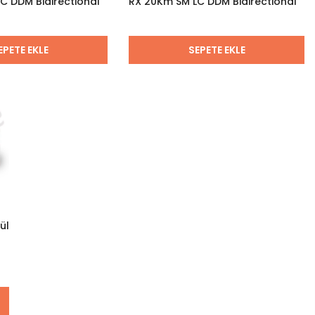
C DDM Bidirectional
RX 20Km SM LC DDM Bidirectional
EPETE EKLE
SEPETE EKLE
ül