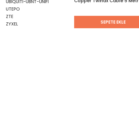
Copper Twinax Cable 5 Metr
UBIQUITI-UBNT-UNIFI
Passive
UTEPO
ZTE
SEPETE EKLE
ZYXEL