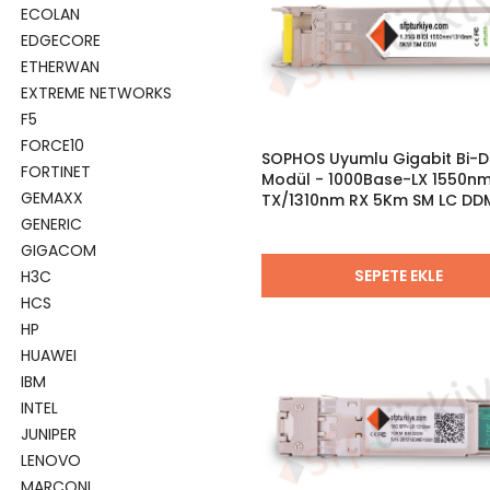
ECOLAN
EDGECORE
ETHERWAN
EXTREME NETWORKS
F5
FORCE10
SOPHOS Uyumlu Gigabit Bi-Di
FORTINET
Modül - 1000Base-LX 1550n
GEMAXX
TX/1310nm RX 5Km SM LC DD
Bidirectional
GENERIC
GIGACOM
SEPETE EKLE
H3C
HCS
HP
HUAWEI
IBM
INTEL
JUNIPER
LENOVO
MARCONI