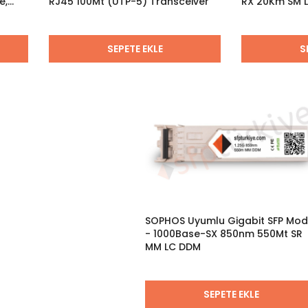
e,
RJ45 100Mt (UTP-5) Transceiver
RX 20Km SM L
SEPETE EKLE
S
SOPHOS Uyumlu Gigabit SFP Mod
- 1000Base-SX 850nm 550Mt SR
MM LC DDM
SEPETE EKLE