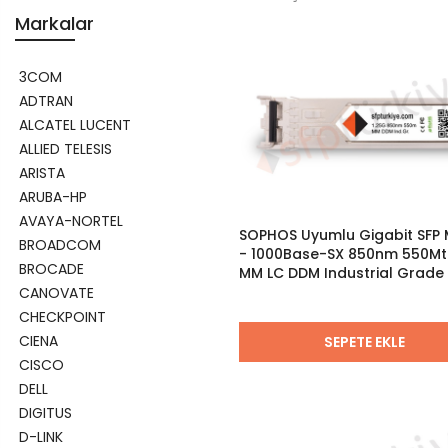
Markalar
3COM
ADTRAN
ALCATEL LUCENT
ALLIED TELESIS
ARISTA
ARUBA-HP
AVAYA-NORTEL
SOPHOS Uyumlu Gigabit SFP
BROADCOM
- 1000Base-SX 850nm 550Mt
BROCADE
MM LC DDM Industrial Grade
CANOVATE
CHECKPOINT
CIENA
SEPETE EKLE
CISCO
DELL
DIGITUS
D-LINK