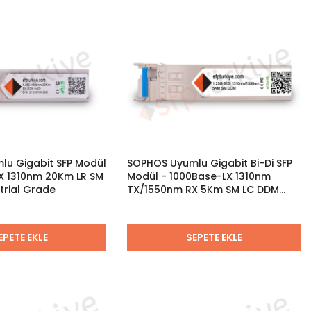
u Gigabit SFP Modül
SOPHOS Uyumlu Gigabit Bi-Di SFP
X 1310nm 20Km LR SM
Modül - 1000Base-LX 1310nm
trial Grade
TX/1550nm RX 5Km SM LC DDM
Bidirectional
EPETE EKLE
SEPETE EKLE