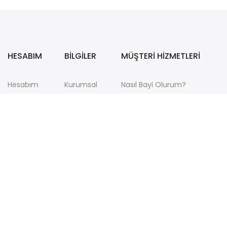
HESABIM
BİLGİLER
MÜŞTERİ HİZMETLERİ
Hesabım
Kurumsal
Nasıl Bayi Olurum?
Sepetim
İletişim
Garanti Kapsamı, Sipariş İptal
Siparişlerim
İnsan
Sipariş Takibi ve Kargo Prosed
Kaynakları
KVKK-Açık Rıza ve Aydınlatma
Mesafeli Satış Sözleşmesi
SFPTURKEY Fiyat Listesi 2025