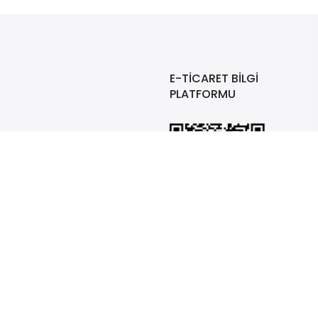
E-TİCARET BİLGİ
PLATFORMU
i, Değişim ve İade Prosedürü
ürü
 Metni