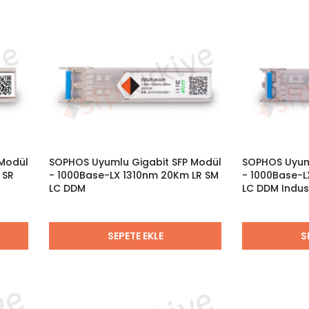
 Modül
SOPHOS Uyumlu Gigabit SFP Modül
SOPHOS Uyuml
 SR
- 1000Base-LX 1310nm 20Km LR SM
- 1000Base-L
LC DDM
LC DDM Indus
SEPETE EKLE
S