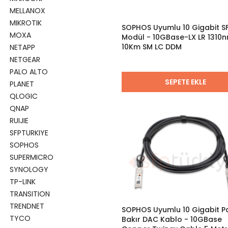
MELLANOX
MIKROTIK
SOPHOS Uyumlu 10 Gigabit S
MOXA
Modül - 10GBase-LX LR 1310
10Km SM LC DDM
NETAPP
NETGEAR
PALO ALTO
SEPETE EKLE
PLANET
QLOGIC
QNAP
RUIJIE
SFPTURKIYE
SOPHOS
SUPERMICRO
SYNOLOGY
TP-LINK
TRANSITION
TRENDNET
SOPHOS Uyumlu 10 Gigabit P
TYCO
Bakır DAC Kablo - 10GBase