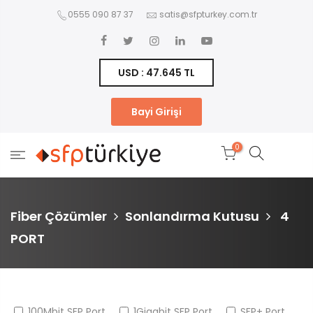
0555 090 87 37
satis@sfpturkey.com.tr
USD : 47.645 TL
Bayi Girişi
0
Fiber Çözümler
Sonlandırma Kutusu
4
PORT
100Mbit SFP Port
1Gigabit SFP Port
SFP+ Port