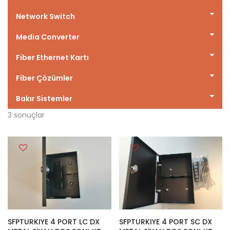
Network Switch
Media Converter
Fiber Ethernet Kartı
Fiber Çözümler
Bakır Sistemler
3
sonuçlar
SFPTURKIYE 4 PORT LC DX
SFPTURKIYE 4 PORT SC DX