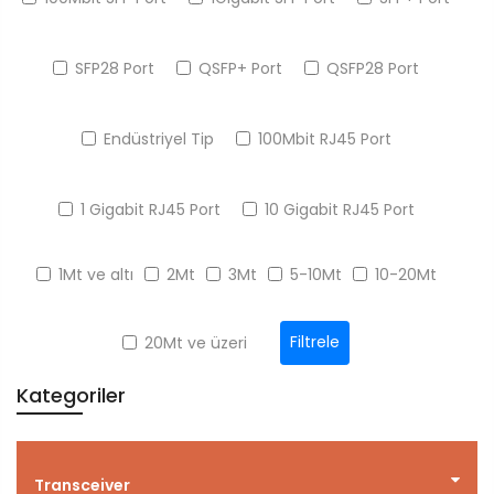
SFP28 Port
QSFP+ Port
QSFP28 Port
Endüstriyel Tip
100Mbit RJ45 Port
1 Gigabit RJ45 Port
10 Gigabit RJ45 Port
1Mt ve altı
2Mt
3Mt
5-10Mt
10-20Mt
Filtrele
20Mt ve üzeri
Kategoriler
Transceiver