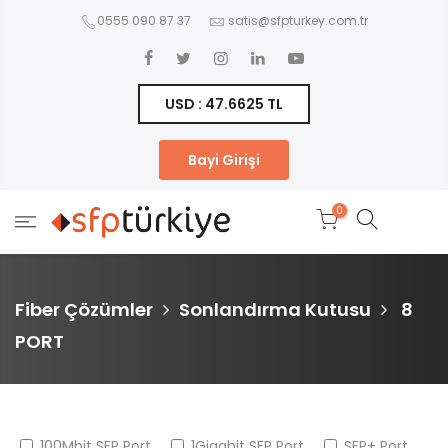
0555 090 87 37
satis@sfpturkey.com.tr
USD : 47.6625 TL
Bayi Girişi
0
Fiber Çözümler
Sonlandırma Kutusu
8
PORT
100Mbit SFP Port
1Gigabit SFP Port
SFP+ Port