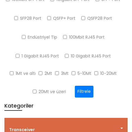
SFP28 Port
QSFP+ Port
QSFP28 Port
Endüstriyel Tip
100Mbit RJ45 Port
1 Gigabit RJ45 Port
10 Gigabit RJ45 Port
1Mt ve altı
2Mt
3Mt
5-10Mt
10-20Mt
Filtrele
20Mt ve üzeri
Kategoriler
Transceiver