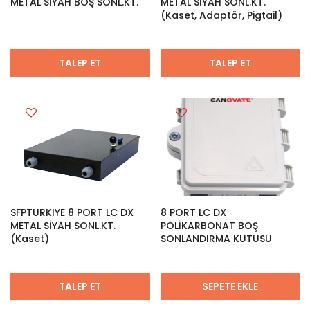
METAL SİYAH BOŞ SONL.KT.
METAL SİYAH SONL.KT.
(Kaset, Adaptör, Pigtail)
TALEP ET
TALEP ET
SFPTURKIYE 8 PORT LC DX
8 PORT LC DX
METAL SİYAH SONL.KT.
POLİKARBONAT BOŞ
(Kaset)
SONLANDIRMA KUTUSU
TALEP ET
SEPETE EKLE