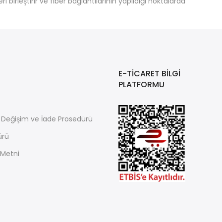
i birleştirir ve fiber bağlantılarının yapıldığı noktalarda
E-TİCARET BİLGİ
PLATFORMU
i, Değişim ve İade Prosedürü
ürü
 Metni