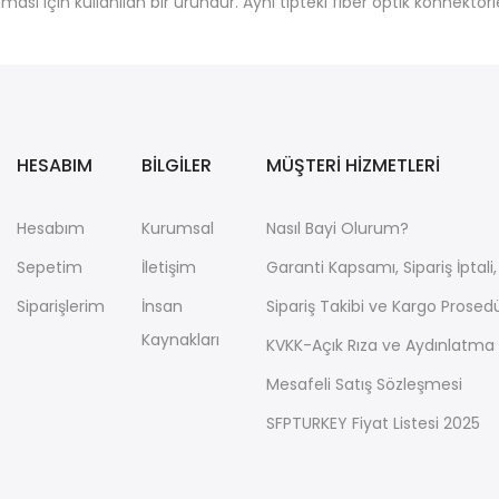
ası için kullanılan bir üründür. Aynı tipteki fiber optik konnektörler
HESABIM
BİLGİLER
MÜŞTERİ HİZMETLERİ
Hesabım
Kurumsal
Nasıl Bayi Olurum?
Sepetim
İletişim
Garanti Kapsamı, Sipariş İptal
Siparişlerim
İnsan
Sipariş Takibi ve Kargo Prosed
Kaynakları
KVKK-Açık Rıza ve Aydınlatma
Mesafeli Satış Sözleşmesi
SFPTURKEY Fiyat Listesi 2025