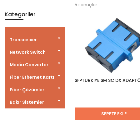
5
sonuçlar
Kategoriler
Transceiver
Network Switch
Media Converter
Fiber Ethernet Kartı
SFPTURKIYE SM SC DX ADAPT
Fiber Çözümler
Bakır Sistemler
SEPETE EKLE