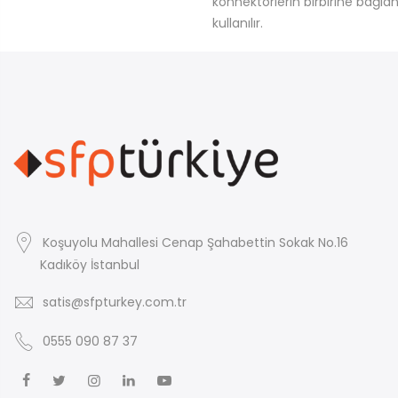
konnektörlerin birbirine bağlanm
kullanılır.
Koşuyolu Mahallesi Cenap Şahabettin Sokak No.16
Kadıköy İstanbul
satis@sfpturkey.com.tr
0555 090 87 37