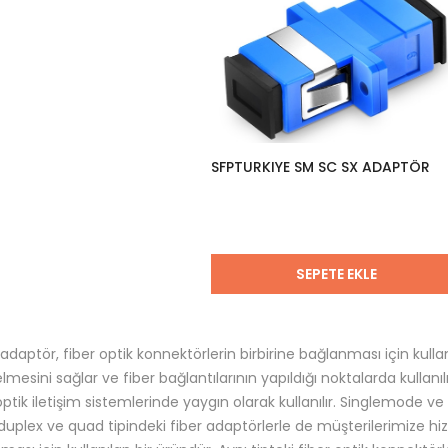
SFPTURKIYE SM SC SX ADAPTÖR
SEPETE EKLE
daptör, fiber optik konnektörlerin birbirine bağlanması için kullanıl
esini sağlar ve fiber bağlantılarının yapıldığı noktalarda kullanılı
optik iletişim sistemlerinde yaygın olarak kullanılır. Singlemode
 duplex ve quad tipindeki fiber adaptörlerle de müşterilerimize h