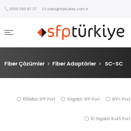
0555 090 87 37
satis@sfpturkey.com.tr
Fiber Çözümler
Fiber Adaptörler
SC-SC
100Mbit SFP Port
1Gigabit SFP Port
SFP+ Port
10 Gigabit RJ45 Port