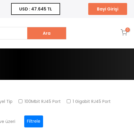
Bayi Girişi
USD : 47.645 TL
0
Ara
yel Tip
100Mbit RJ45 Port
1 Gigabit RJ45 Port
Filtrele
ve üzeri