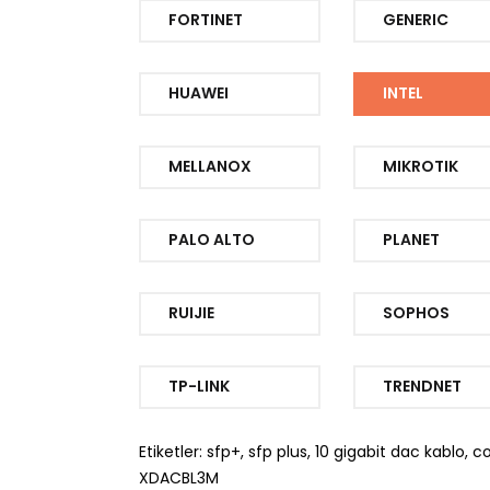
FORTINET
GENERIC
HUAWEI
INTEL
MELLANOX
MIKROTIK
PALO ALTO
PLANET
RUIJIE
SOPHOS
TP-LINK
TRENDNET
Etiketler: sfp+, sfp plus, 10 gigabit dac kablo, 
XDACBL3M