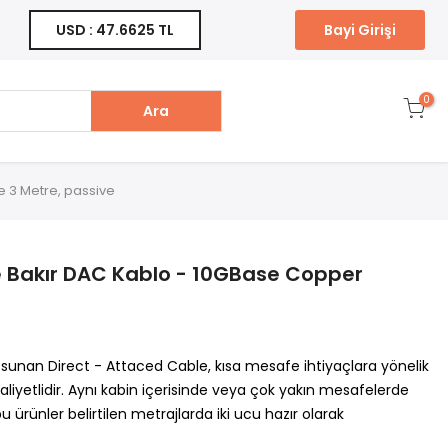
Bayi Girişi
USD : 47.6625 TL
0
Ara
e 3 Metre, passive
e Bakır DAC Kablo - 10GBase Copper
i sunan Direct - Attaced Cable, kısa mesafe ihtiyaçlara yönelik
iyetlidir. Aynı kabin içerisinde veya çok yakın mesafelerde
bu ürünler belirtilen metrajlarda iki ucu hazır olarak