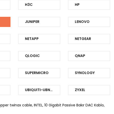
H3C
HP
JUNIPER
LENOVO
NETAPP
NETGEAR
QLOGIC
QNAP
SUPERMICRO
SYNOLOGY
UBIQUITI-UBNT-UNIFI
ZYXEL
copper twinax cable, INTEL, 10 Gigabit Passive Bakır DAC Kablo,