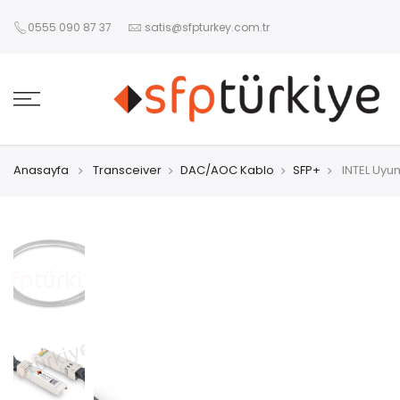
0555 090 87 37
satis@sfpturkey.com.tr
Anasayfa
Transceiver
DAC/AOC Kablo
SFP+
INTEL Uyum