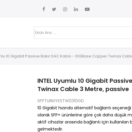
lu 10 Gigabit Passive Bakır DAC Kablo - 10GBase Copper Twinax Cabl
INTEL Uyumlu 10 Gigabit Passiv
Twinax Cable 3 Metre, passive
SFPTURKIYESTW0310GD
10 Gigabit hızında alternatif bağlantı seçeneğ
olarak SFP+ ürünlerine göre çok daha düşük mal
aktif cihazlar arasında bağlantı için kullanılan 
gelmektedir.