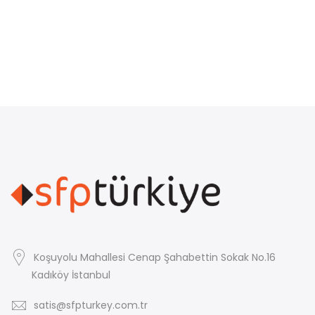
Koşuyolu Mahallesi Cenap Şahabettin Sokak No.16
Kadıköy İstanbul
satis@sfpturkey.com.tr