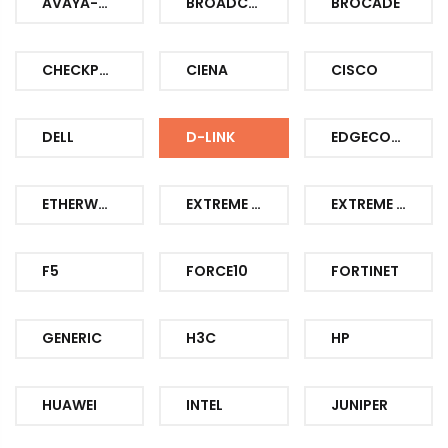
AVAYA-NORTEL
BROADCOM
BROCADE
CHECKPOINT
CIENA
CISCO
DELL
D-LINK
EDGECORE
ETHERWAN
EXTREME NETWORKS
EXTREME NETWORKS
F5
FORCE10
FORTINET
GENERIC
H3C
HP
HUAWEI
INTEL
JUNIPER