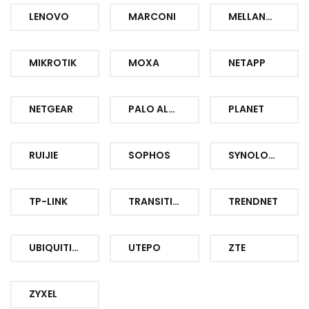
LENOVO
MARCONI
MELLANOX
MIKROTIK
MOXA
NETAPP
NETGEAR
PALO ALTO
PLANET
RUIJIE
SOPHOS
SYNOLOGY
TP-LINK
TRANSITION
TRENDNET
UBIQUITI-UBNT-UNIFI
UTEPO
ZTE
ZYXEL