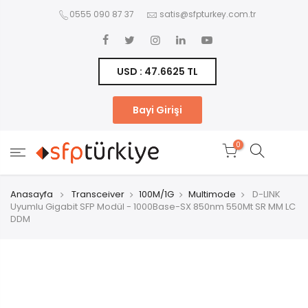
0555 090 87 37
satis@sfpturkey.com.tr
USD : 47.6625 TL
Bayi Girişi
0
Anasayfa
Transceiver
100M/1G
Multimode
D-LINK
Uyumlu Gigabit SFP Modül - 1000Base-SX 850nm 550Mt SR MM LC
DDM