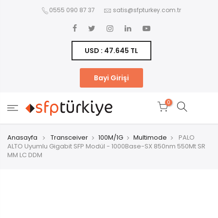
0555 090 87 37
satis@sfpturkey.com.tr
USD : 47.645 TL
Bayi Girişi
0
Anasayfa
Transceiver
100M/1G
Multimode
PALO
ALTO Uyumlu Gigabit SFP Modül - 1000Base-SX 850nm 550Mt SR
MM LC DDM