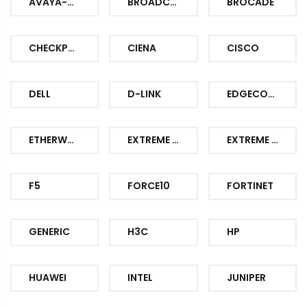
AVAYA-NORTEL
BROADCOM
BROCADE
CHECKPOINT
CIENA
CISCO
DELL
D-LINK
EDGECORE
ETHERWAN
EXTREME NETWORKS
EXTREME NETWORKS
F5
FORCE10
FORTINET
GENERIC
H3C
HP
HUAWEI
INTEL
JUNIPER