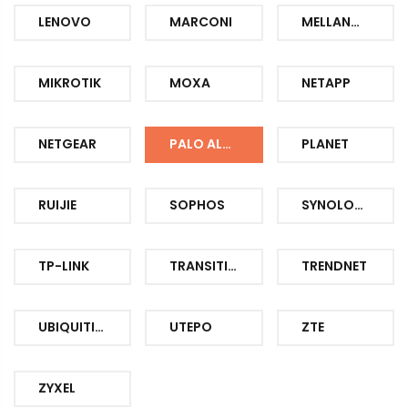
LENOVO
MARCONI
MELLANOX
MIKROTIK
MOXA
NETAPP
NETGEAR
PALO ALTO
PLANET
RUIJIE
SOPHOS
SYNOLOGY
TP-LINK
TRANSITION
TRENDNET
UBIQUITI-UBNT-UNIFI
UTEPO
ZTE
ZYXEL