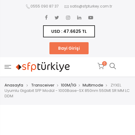
0555 090 87 37
satis@sfpturkey.com.tr
USD : 47.6625 TL
Bayi Girişi
0
Anasayfa
Transceiver
100M/1G
Multimode
ZYXEL
Uyumlu Gigabit SFP Modül - 1000Base-SX 850nm 550Mt SR MM LC
DDM