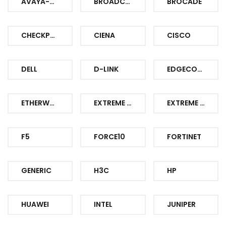
AVAYA-NORTEL
BROADCOM
BROCADE
CHECKPOINT
CIENA
CISCO
DELL
D-LINK
EDGECORE
ETHERWAN
EXTREME NETWORKS
EXTREME NETWORKS
F5
FORCE10
FORTINET
GENERIC
H3C
HP
HUAWEI
INTEL
JUNIPER