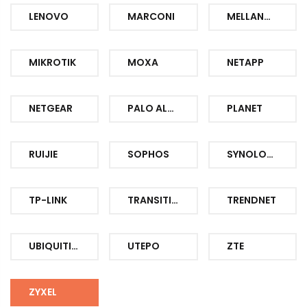
LENOVO
MARCONI
MELLANOX
MIKROTIK
MOXA
NETAPP
NETGEAR
PALO ALTO
PLANET
RUIJIE
SOPHOS
SYNOLOGY
TP-LINK
TRANSITION
TRENDNET
UBIQUITI-UBNT-UNIFI
UTEPO
ZTE
ZYXEL